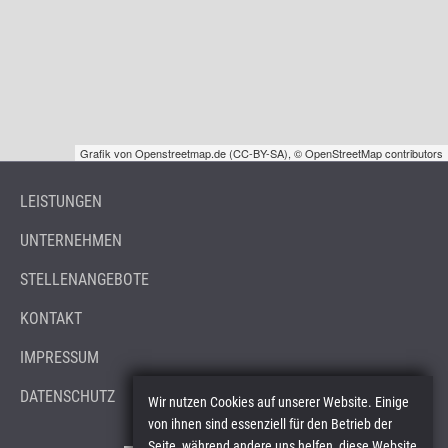
Grafik von
Openstreetmap.de
(
CC-BY-SA
),
© OpenStreetMap contributors
LEISTUNGEN
UNTERNEHMEN
STELLENANGEBOTE
KONTAKT
IMPRESSUM
DATENSCHUTZ
Wir nutzen Cookies auf unserer Website. Einige
von ihnen sind essenziell für den Betrieb der
Seite, während andere uns helfen, diese Website